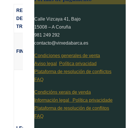
RESPONSABLE
DEL
VIRXE DA BARCA S.L.
Calle Vizcaya 41, Bajo
TRATAMIENTO
15008 – A Coruña
981 249 292
VENTA DE NEUMÁTICOS
contacto@virxedabarca.es
ONLINE Y EN
FINALIDAD
LOCALES
Condiciones generales de venta
Aviso legal
Política privacidad
Plataforma de resolución de conflictos
*Para el cumplimiento de un
FAQ
contrato y/o relación
Condicións xerais de venda
comercial. *Para el
Información legal
Política privacidade
cumplimiento de distintas
Plataforma de resolución de conflitos
obligaciones legales. *Por
FAQ
interés legítimo, por ejemplo,
por motivos de seguridad,