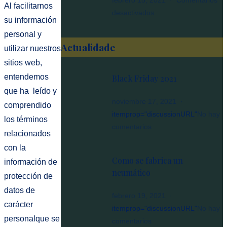
febrero 15, 2021
Comentarios
Al facilitarnos
buena
en
desactivados
opción?
su información
Dentro
personal y
de
Actualidade
utilizar nuestros
un
sitios web,
neumático
entendemos
Black Friday 2021
que ha leído y
noviembre 17, 2021
comprendido
itemprop="discussionURL"
No hay
los términos
en
comentarios
relacionados
Black
con la
Friday
Como se fabrica un
información de
2021
neumático
protección de
datos de
febrero 19, 2021
carácter
itemprop="discussionURL"
No hay
personalque se
en
comentarios