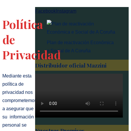
Facebook
Instagram
Política
de
Plan de reactivación Económica
Privacidad
e Social de A Coruña
Distribuidor oficial Mazzini
Mediante esta
política de
privacidad nos
comprometemos
a asegurar que
su información
personal se
Nuestras Premisas