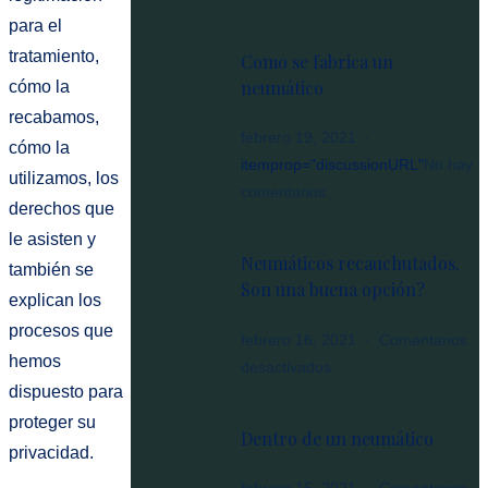
Black
para el
Friday
tratamiento,
Como se fabrica un
2021
neumático
cómo la
recabamos,
febrero 19, 2021
cómo la
itemprop="discussionURL"
No hay
utilizamos, los
en
comentarios
derechos que
Como
le asisten y
se
Neumáticos recauchutados.
también se
fabrica
Son una buena opción?
un
explican los
neumático
procesos que
febrero 16, 2021
Comentarios
hemos
en
desactivados
dispuesto para
Neumáticos
recauchutados.
proteger su
Dentro de un neumático
Son
privacidad.
una