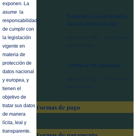
exponen. La
Como
se
asume la
Neumáticos recauchutados.
fabrica
responsabilidad
Son una buena opción?
un
de cumplir con
neumático
febrero 16, 2021
Comentarios
la legislación
en
desactivados
vigente en
Neumáticos
materia de
recauchutados.
protección de
Dentro de un neumático
Son
datos nacional
una
febrero 15, 2021
Comentarios
y europea, y
buena
en
desactivados
tienen el
opción?
Dentro
objetivo de
de
tratar sus datos
Formas de pago
un
de manera
neumático
lícita, leal y
transparente.
Formas de pagamento