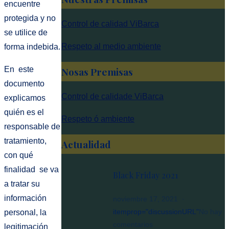
encuentre
protegida y no
Control de calidad ViBarca
se utilice de
Respeto al medio ambiente
forma indebida.
Nosas Premisas
En este
documento
Control de calidade ViBarca
explicamos
quién es el
Respeto ó ambiente
responsable de
tratamiento,
Actualidad
con qué
finalidad se va
Black Friday 2021
a tratar su
información
noviembre 17, 2021
itemprop="discussionURL"
No hay
personal, la
en
comentarios
legitimación