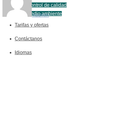
Control de calidad
Medio ambiente
kadmin
Tarifas y ofertas
Contáctanos
Idiomas