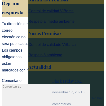
Deja una
Control de calidad ViBarca
respuesta
Respeto al medio ambiente
Tu dirección de
correo
Nosas Premisas
electrónico no
será publicada.
Control de calidade ViBarca
Los campos
Respeto ó ambiente
obligatorios
están
Actualidad
marcados con
*
Comentario
Black Friday 2021
noviembre 17, 2021
itemprop="discussionURL"
No hay
en
comentarios