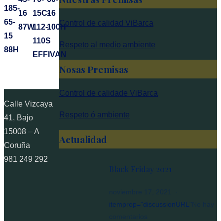
185-
16
15C-
16
65-
Control de calidad ViBarca
87W
112-
100H
15
110S
Respeto al medio ambiente
88H
EFFIVAN
Nosas Premisas
Control de calidade ViBarca
Calle Vizcaya
Respeto ó ambiente
41, Bajo
15008 – A
Actualidad
Coruña
981 249 292
Black Friday 2021
noviembre 17, 2021
itemprop="discussionURL"
No hay
en
comentarios