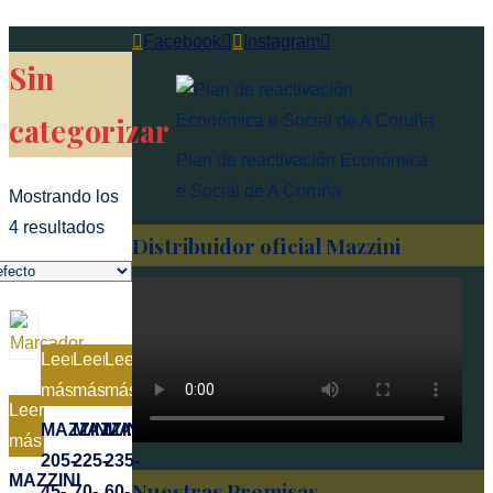
Facebook
Instagram
Sin
categorizar
Plan de reactivación Económica
e Social de A Coruña
Mostrando los
4 resultados
Distribuidor oficial Mazzini
Leer
Leer
Leer
más
más
más
Leer
MAZZINI
MAZZINI
MAZZINI
más
205-
225-
235-
MAZZINI
Nuestras Premisas
45-
70-
60-